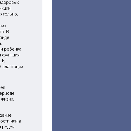
 здоровых
нкции.
ятельно,
них
в. В
 виде
.
и ребенка.
я функция
. К
й адаптации
аев
периоде
 жизни.
ждение
ости или в
 родов.