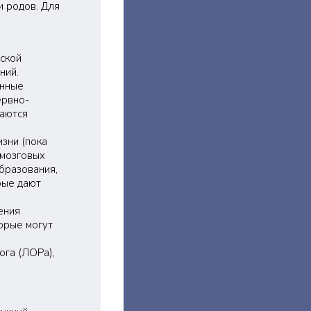
и родов. Для
ской
ний.
анные
ервно-
аются
зни (пока
 мозговых
бразования,
рые дают
ения
орые могут
ога (ЛОРа),