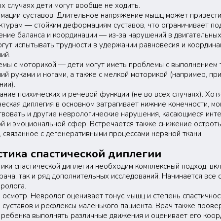
х случаях дети могут вообще не ходить.
ации суставов. Длительное напряжение мышц может привести
ктурам — стойким деформациям суставов, что ограничивает по
ние баланса и координации — из-за нарушений в двигательны
огут испытывать трудности в удержании равновесия и координа
ий.
мы с моторикой — дети могут иметь проблемы с выполнением 
ий руками и ногами, а также с мелкой моторикой (например, при
нии).
ание психических и речевой функции (не во всех случаях). Хот
ческая диплегия в основном затрагивает нижние конечности, мо
твовать и другие неврологические нарушения, касающиеся инте
й и эмоциональной сфер. Встречается также снижение остроты
, связанное с дегенеративными процессами нервной ткани.
тика спастической диплегии
тики спастической диплегии необходим комплексный подход, в
рача, так и ряд дополнительных исследований. Начинается все 
ролога.
 осмотр. Невролог оценивает тонус мышц и степень спастичнос
 суставов и рефлексы маленького пациента. Врач также прове
 ребенка выполнять различные движения и оценивает его коор