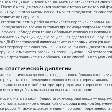
ервые месяцы жизни такой малыш ничем не отличается от своих
. После 6 месяцев становится заметно отставание моторной фу
ения рук не ограничены, пациент может передвигаться самосто
развитие не нарушено.
 степени тяжести у ребенка отмечается парез или паралич ниж
, передвижение возможно только при помощи подручных средст
 случаев наблюдаются также небольшие отклонения психики в
психических функций, однако социальная адаптация не нарушена
ма ДЦП спастической диплегии заметна с первых месяцев жизн
ают тетрапарез с акцентом на нижние конечности, двигательна
арушена, отмечается различная степень умственной отсталости
такие дети практически необучаемы и не способны к социально
ы спастической диплегии
числе спастическая диплегия, в подавляющем большинстве случ
 в результате повреждения головного мозга в перинатальном 
: чаще всего в утробе матери, при родах или в первые месяцы
 мозга могут быть вызваны различными факторами:
 всего – это гипоксия (недостаток кислорода) плода — повре
ого мозга, связанное с нехваткой кислорода в период беременн
се родов. А также асфиксия и ишемия во время беременности и