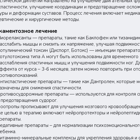
стической диплегии направлено на улучшение двигательных фу
спастичности, улучшение координации и предотвращение ослож
туры и деформации суставов. Процесс лечения включает медик
втические и хирургические методы.
каментозное лечение
иорелаксанты — препараты, такие как Баклофен или тизанидин
асслабить мышцы и снизить их напряжение, улучшая подвижнос
отулинический токсин (Диспорт, Ботокс) — инъекции препарат
отулотоксина типа А могут быть использованы для временного
асслабления спастичных мышц и улучшения подвижности ног. Д
ффекта от курса – 3-6 месяцев, затем можно повторить при от
ротивопоказаний.
нтиспастические препараты — такие как Дантролен, которые м
азначены для снижения спастичности.
ротивосудорожные препараты — используются для контроля с
 предотвращения судорог.
оотропы прописывают для улучшения мозгового кровообращен
е целью в терапию включают нейропротекторы и нейропептид
репараты.
едативные препараты – для нормализации психоэмоциональног
ебенка.
итаминно-минеральные комплексы для укрепления здоровья и