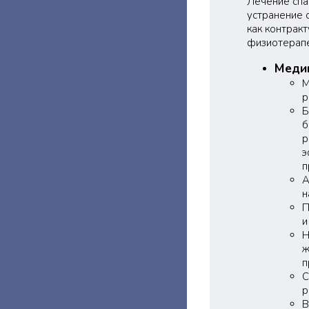
Лечение спа
устранение 
как контрак
физиотерапе
Меди
М
р
Б
б
р
э
п
А
н
П
и
Н
ж
п
С
р
В