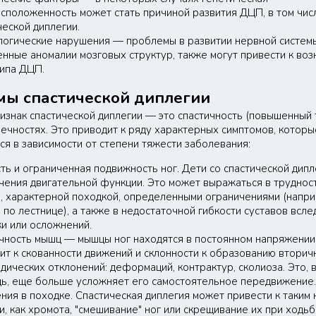
сположенность может стать причиной развития ДЦП, в том чис
ческой диплегии.
огические нарушения — проблемы в развитии нервной системы,
нные аномалии мозговых структур, также могут привести к во
типа ДЦП.
мы спастической диплегии
изнак спастической диплегии — это спастичность (повышенный 
ечностях. Это приводит к ряду характерных симптомов, которы
ся в зависимости от степени тяжести заболевания:
ть и ограниченная подвижность ног. Дети со спастической дип
чения двигательной функции. Это может выражаться в труднос
, характерной походкой, определенными ограничениями (напри
 по лестнице), а также в недостаточной гибкости суставов всле
ки или осложнений.
чность мышц — мышцы ног находятся в постоянном напряжении,
ит к скованности движений и склонности к образованию вторич
дических отклонений: деформаций, контрактур, сколиоза. Это, 
ь, еще больше усложняет его самостоятельное передвижение.
ния в походке. Спастическая диплегия может привести к таким
и, как хромота, "смешивание" ног или скрещивание их при ходьб