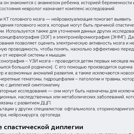
а он знакомится с анамнезом ребенка, историей беременности 
состояния невролог назначает комплекс исследований.
и КТ головного мозга — нейровизуализация помогает выявить
дения головного мозга, которые могут быть причиной спастиче
ии. Используется также для уточнения данных других исследова
оэнцефалография (ЭЭГ) и электронейромиография (ЭНМГ). Д
ования позволяет оценить электрическую активность мозга и н
ую проводимость, чтобы понять, насколько эффективно перед
ы от нервной системы к мышцам.
онография – УЗИ мозга – проводится детям первых месяцев жи
рылся большой родничок). С его помощью производится оценка
ур и возможных аномалий развития, а также исключаются новоо
черепные гематомы, гидроцефалия – патологии и травмы, кото
ю с диплегией симптоматику.
торные исследования — они могут быть назначены для исключ
ионных, наследственных или метаболических заболеваний, кот
вязаны с развитием ДЦП.
ьтации у других специалистов: офтальмолога, оториноларингол
тра, нейрохирурга, ортопеда.
 спастической диплегии