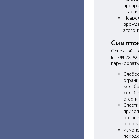
предра
спасти
Неврол
врожде
этого 
Симпто
Основной пр
в нижних кон
варьировать
Слабос
ограни
ходьбе
ходьбе
спасти
Спасти
привод
ортопе
очеред
Измене
походк