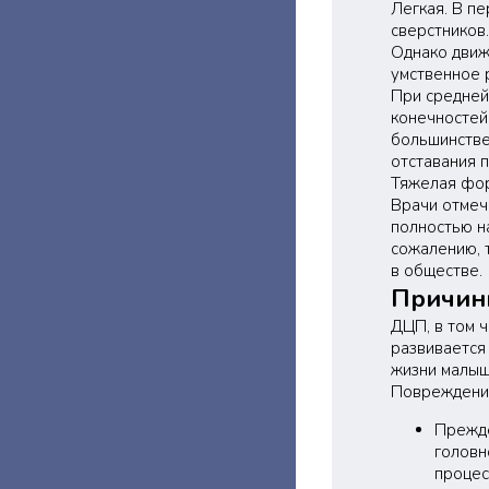
Легкая. В п
сверстников
Однако движ
умственное 
При средней
конечностей
большинстве
отставания 
Тяжелая фор
Врачи отмеч
полностью н
сожалению, 
в обществе.
Причин
ДЦП, в том 
развивается
жизни малыша
Повреждения
Прежде
головн
процес