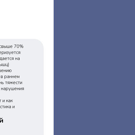
(свыше 70%
еризуется
дается на
ышц)
ушению
 в раннем
нь тяжести
е нарушения
 и как
стика и
й