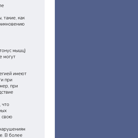
ле
 такие, как
зникновению
тонус мышц)
е могут
легией имеют
ти при
мер, при
дствие
 что
ных
в свою
 нарушениям
е. В более