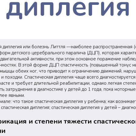
диплегия
я диплегия или болезнь Литтля —наиболее распространенная 
 форм детского церебрального паралича (ДЦП), которая характ
двигательной активности, при этом основное поражение наблю
чностях. В этой форме ДЦП спастичность (повышенный тонус м
 мышцы обеих ног, что приводит к ограничению движений, нар
и походки. Спастическая диплегия чаще всего диагностируется
расте и требует длительной реабилитации, однако легкая степе
ь затруднения в диагностике у детей до 1 года, пока моторны
лее явными.
иале: что такое спастическая диплегия у ребенка; как возникает
спастическая диплегия; спастическая диплегия у детей – диагно
икация и степени тяжести спастическо
ии