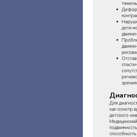
тяжелы
Деформ
контра
Наруше
дети м
движен
Пробле
движен
рисова
Отстав
спасти
сопутс
речево
зрения
Диагнос
Для диагнос
как осмотр в
детского нев
Медицинский
подвижность
способность