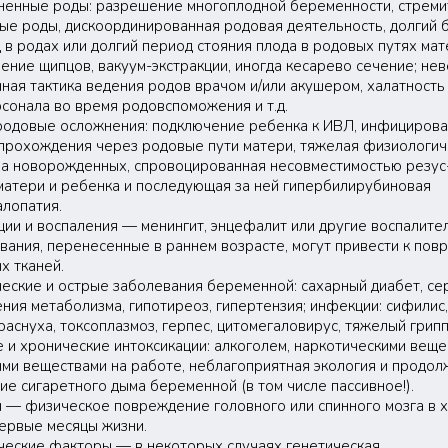
енные роды: разрешение многоплодной беременности, стреми
ые роды, дискоординированная родовая деятельность, долгий 
 в родах или долгий период стояния плода в родовых путях мат
ение щипцов, вакуум-экстракции, иногда кесарево сечение; не
ная тактика ведения родов врачом и/или акушером, халатность
сонала во время родовспоможения и т.д.
одовые осложнения: подключение ребенка к ИВЛ, инфицирова
прохождения через родовые пути матери, тяжелая физиологич
а новорожденных, спровоцированная несовместимостью резу
матери и ребенка и последующая за ней гипербилирубиновая
лопатия.
ии и воспаления — менингит, энцефалит или другие воспалите
вания, перенесенные в раннем возрасте, могут привести к по
х тканей.
еские и острые заболевания беременной: сахарный диабет, се
ния метаболизма, гипотиреоз, гипертензия; инфекции: сифилис,
краснуха, токсоплазмоз, герпес, цитомегаловирус, тяжелый грипп
 и хронические интоксикации: алкоголем, наркотическими веще
ми веществами на работе, неблагоприятная экология и продо
ие сигаретного дыма беременной (в том числе пассивное!).
 — физическое повреждение головного или спинного мозга в 
первые месяцы жизни.
ческие факторы — в некоторых случаях генетическая