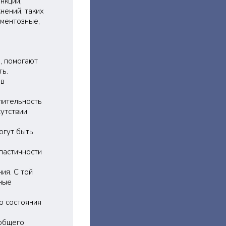
нкций,
нений, таких
аментозные,
, помогают
ть.
ов
лительность
сутствии
огут быть
пастичности
ия. С той
ные
о состояния
 общего