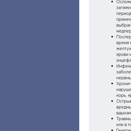
Осложн
затяжн
период
примен
выбран
медпер
Послер
время 
желтух
крови 
энцефа
Инфекц
заболе
нервны
Хронич
наруше
корь, 
Острые
вредны
вдыхан
Травмы
или в 
Генети