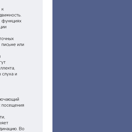
 к
движность.
х функциях
ции
точных
 письме или
я
гут
ллекта,
 слуха и
ключающий
с посещения
ти,
ряет
динацию. Во