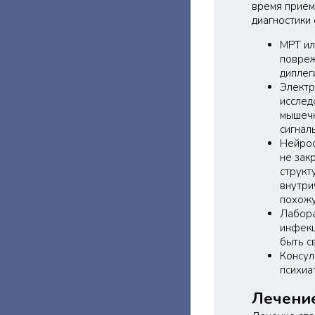
время прием
диагностики 
МРТ ил
повреж
диплег
Электр
исслед
мышечн
сигнал
Нейрос
не зак
структ
внутри
похожу
Лабора
инфекц
быть с
Консул
психиа
Лечение