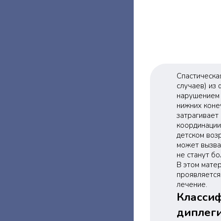
Спастическа
случаев) из
нарушением 
нижних коне
затрагивает
координации 
детском воз
может вызват
не станут бо
В этом матер
проявляется 
лечение.
Классиф
диплег