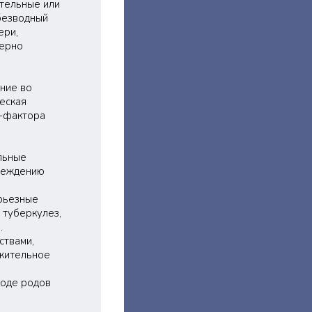
тельные или
безводный
ери,
верно
ние во
еская
с-фактора
льные
вреждению
рьезные
 туберкулез,
.
ствами,
лжительное
ходе родов