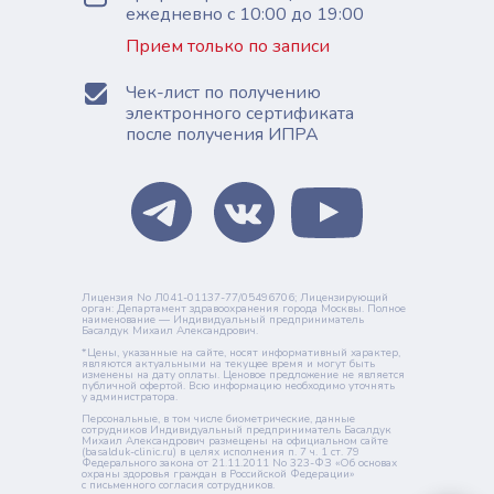
ежедневно с 10:00 до 19:00
Прием только по записи
Чек-лист по получению
электронного сертификата
после получения ИПРА
Лицензия No Л041-01137-77/05496706; Лицензирующий
орган: Департамент здравоохранения города Москвы. Полное
наименование — Индивидуальный предприниматель
Басалдук Михаил Александрович.
*Цены, указанные на сайте, носят информативный характер,
являются актуальными на текущее время и могут быть
изменены на дату оплаты. Ценовое предложение не является
публичной офертой. Всю информацию необходимо уточнять
у администратора.
Персональные, в том числе биометрические, данные
сотрудников Индивидуальный предприниматель Басалдук
Михаил Александрович размещены на официальном сайте
(basalduk-clinic.ru) в целях исполнения п. 7 ч. 1 ст. 79
Федерального закона от 21.11.2011 No 323-ФЗ «Об основах
охраны здоровья граждан в Российской Федерации»
с письменного согласия сотрудников.