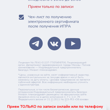
Прием только по записи
Чек-лист по получению
электронного сертификата
после получения ИПРА
Лицензия No Л041-01137-77/05496706; Лицензирующий
орган: Департамент здравоохранения города Москвы. Полное
наименование — Индивидуальный предприниматель
Басалдук Михаил Александрович.
*Цены, указанные на сайте, носят информативный характер,
являются актуальными на текущее время и могут быть
изменены на дату оплаты. Ценовое предложение не является
публичной офертой. Всю информацию необходимо уточнять
у администратора.
Персональные, в том числе биометрические, данные
сотрудников Индивидуальный предприниматель Басалдук
Михаил Александрович размещены на официальном сайте
(basalduk-clinic.ru) в целях исполнения п. 7 ч. 1 ст. 79
Федерального закона от 21.11.2011 No 323-ФЗ «Об основах
охраны здоровья граждан в Российской Федерации»
с письменного согласия сотрудников.