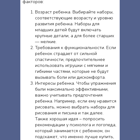
факторов:
Возраст ребенка. Выбирайте наборы,
соответствующие возрасту и уровню
развития ребенка. Наборы для
младших детей будут включать
крупные детали, а для более старших
— мелкие.
Требования к функциональности. Если
ребенок страдает от сильной
спастичности, предпочтительнее
использовать игрушки с мягкими и
гибкими частями, которые не будут
вызывать боли или дискомфорта.
Интересы ребенка. Чтобы упражнения
были максимально эффективными,
важно учитывать предпочтения
ребенка. Например, если ему нравится
рисовать, можно выбрать наборы для
Прием ТОЛЬКО по записи онлайн или по телефону
рисования и письма и так далее.
Также хорошая идея – попросить
ЗАПИСАТЬСЯ ОНЛАЙН
рекомендации у психолога и логопеда,
который занимается с ребенком, он
подскажет, что именно лучше купить,