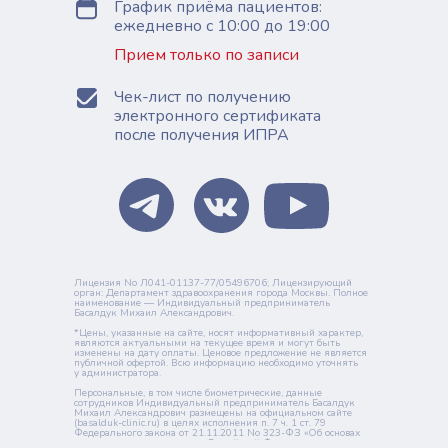
График приёма пациентов:
ежедневно с 10:00 до 19:00
Прием только по записи
Чек-лист по получению
электронного сертификата
после получения ИПРА
Лицензия No Л041-01137-77/05496706; Лицензирующий
орган: Департамент здравоохранения города Москвы. Полное
наименование — Индивидуальный предприниматель
Басалдук Михаил Александрович.
*Цены, указанные на сайте, носят информативный характер,
являются актуальными на текущее время и могут быть
изменены на дату оплаты. Ценовое предложение не является
публичной офертой. Всю информацию необходимо уточнять
у администратора.
Персональные, в том числе биометрические, данные
сотрудников Индивидуальный предприниматель Басалдук
Михаил Александрович размещены на официальном сайте
(basalduk-clinic.ru) в целях исполнения п. 7 ч. 1 ст. 79
Федерального закона от 21.11.2011 No 323-ФЗ «Об основах
охраны здоровья граждан в Российской Федерации»