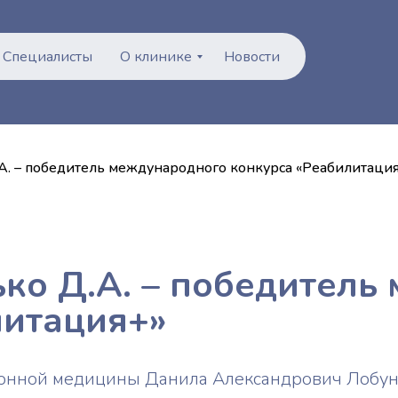
Специалисты
О клинике
Новости
. – победитель международного конкурса «Реабилитаци
ко Д.А. – победитель
литация+»
онной медицины Данила Александрович Лобунь