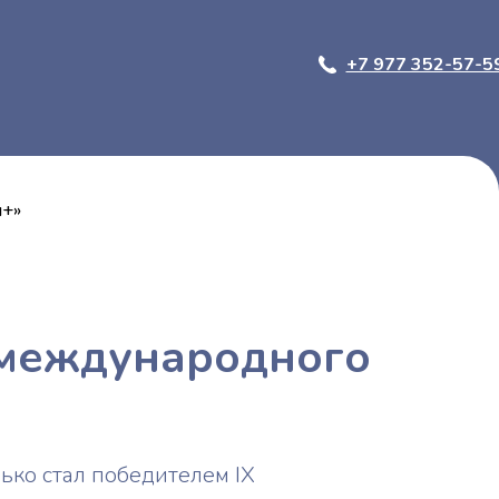
+7 977 352-57-5
я+»
 международного
ко стал победителем IX