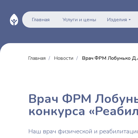
Главная
Услуги и цены
Изделия
Главная
/
Новости
/
Врач ФРМ Лобунько Д.А
Врач ФРМ Лобунь
конкурса «Реаби
Наш врач физической и реабилитаци